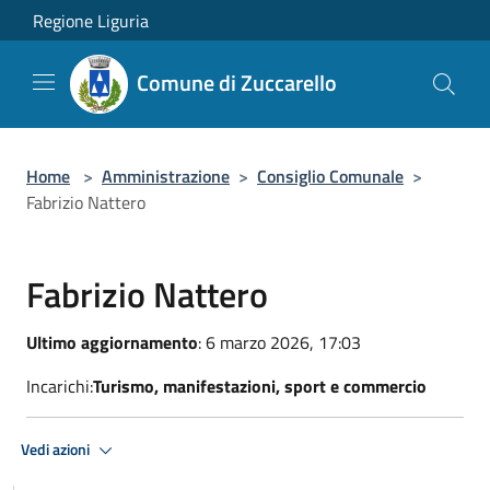
Salta al contenuto principale
Regione Liguria
Comune di Zuccarello
Home
>
Amministrazione
>
Consiglio Comunale
>
Fabrizio Nattero
Fabrizio Nattero
Ultimo aggiornamento
: 6 marzo 2026, 17:03
Incarichi:
Turismo, manifestazioni, sport e commercio
Vedi azioni