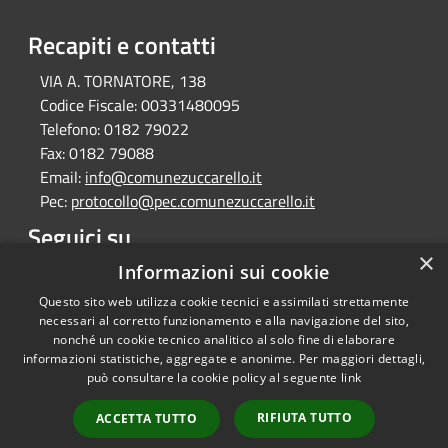
Recapiti e contatti
VIA A. TORNATORE, 138
Codice Fiscale:
00331480095
Telefono:
0182 79022
Fax:
0182 79088
Email:
info@comunezuccarello.it
Pec:
protocollo@pec.comunezuccarello.it
Seguici su
×
Informazioni sui cookie
Facebook
Questo sito web utilizza cookie tecnici e assimilati strettamente
necessari al corretto funzionamento e alla navigazione del sito,
nonché un cookie tecnico analitico al solo fine di elaborare
informazioni statistiche, aggregate e anonime. Per maggiori dettagli,
RSS
Copyright © 2026 • Comune di
può consultare la cookie policy al seguente
link
Accessibilità
Zuccarello • Powered by
Privacy
Municipium
Accesso
•
RIFIUTA TUTTO
ACCETTA TUTTO
Cookie
redazione