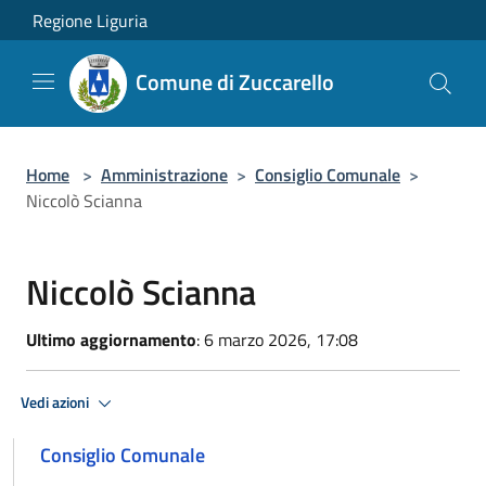
Salta al contenuto principale
Regione Liguria
Comune di Zuccarello
Home
>
Amministrazione
>
Consiglio Comunale
>
Niccolò Scianna
Niccolò Scianna
Ultimo aggiornamento
: 6 marzo 2026, 17:08
Vedi azioni
Consiglio Comunale