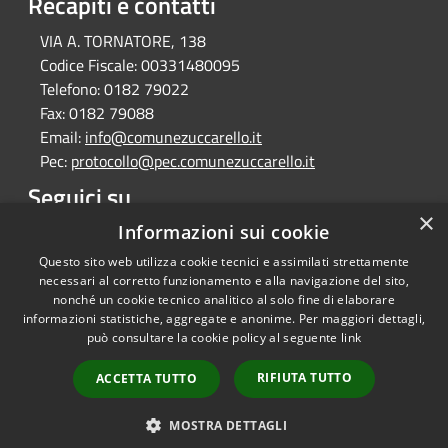
Recapiti e contatti
VIA A. TORNATORE, 138
Codice Fiscale:
00331480095
Telefono:
0182 79022
Fax:
0182 79088
Email:
info@comunezuccarello.it
Pec:
protocollo@pec.comunezuccarello.it
Seguici su
×
Informazioni sui cookie
Facebook
Questo sito web utilizza cookie tecnici e assimilati strettamente
necessari al corretto funzionamento e alla navigazione del sito,
nonché un cookie tecnico analitico al solo fine di elaborare
informazioni statistiche, aggregate e anonime. Per maggiori dettagli,
RSS
Copyright © 2026 • Comune di
può consultare la cookie policy al seguente
link
Accessibilità
Zuccarello • Powered by
Privacy
Municipium
Accesso
•
RIFIUTA TUTTO
ACCETTA TUTTO
Cookie
redazione
Mappa del sito
MOSTRA DETTAGLI