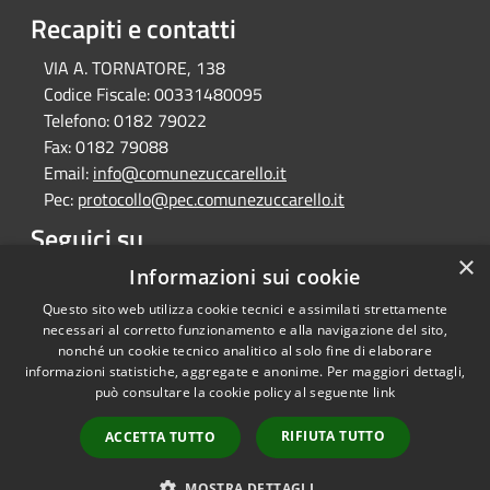
Recapiti e contatti
VIA A. TORNATORE, 138
Codice Fiscale:
00331480095
Telefono:
0182 79022
Fax:
0182 79088
Email:
info@comunezuccarello.it
Pec:
protocollo@pec.comunezuccarello.it
Seguici su
×
Facebook
Informazioni sui cookie
Questo sito web utilizza cookie tecnici e assimilati strettamente
necessari al corretto funzionamento e alla navigazione del sito,
nonché un cookie tecnico analitico al solo fine di elaborare
informazioni statistiche, aggregate e anonime. Per maggiori dettagli,
RSS
Copyright © 2026 • Comune di
può consultare la cookie policy al seguente
link
Accessibilità
Zuccarello • Powered by
Privacy
Municipium
Accesso
•
RIFIUTA TUTTO
ACCETTA TUTTO
Cookie
redazione
Mappa del sito
MOSTRA DETTAGLI