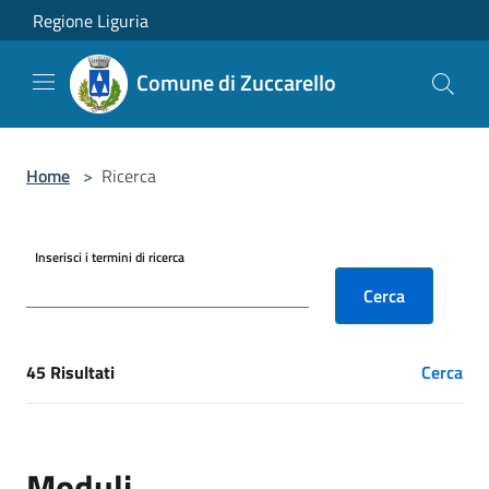
Salta al contenuto principale
Regione Liguria
Comune di Zuccarello
Home
>
Ricerca
Inserisci i termini di ricerca
Cerca
45 Risultati
Cerca
[results] Risultati
Moduli