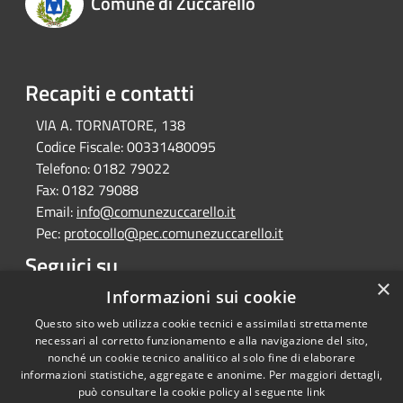
Comune di Zuccarello
Recapiti e contatti
VIA A. TORNATORE, 138
Codice Fiscale:
00331480095
Telefono:
0182 79022
Fax:
0182 79088
Email:
info@comunezuccarello.it
Pec:
protocollo@pec.comunezuccarello.it
Seguici su
×
Informazioni sui cookie
Facebook
Questo sito web utilizza cookie tecnici e assimilati strettamente
necessari al corretto funzionamento e alla navigazione del sito,
nonché un cookie tecnico analitico al solo fine di elaborare
informazioni statistiche, aggregate e anonime. Per maggiori dettagli,
RSS
Copyright © 2026 • Comune di
può consultare la cookie policy al seguente
link