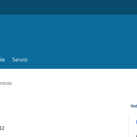
ile
Servizi
arenza
Ved
32