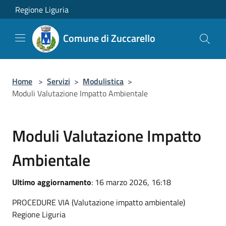
Salta al contenuto principale
Regione Liguria
Comune di Zuccarello
Home
>
Servizi
>
Modulistica
>
Moduli Valutazione Impatto Ambientale
Moduli Valutazione Impatto
Ambientale
Ultimo aggiornamento
: 16 marzo 2026, 16:18
PROCEDURE VIA (Valutazione impatto ambientale)
Regione Liguria