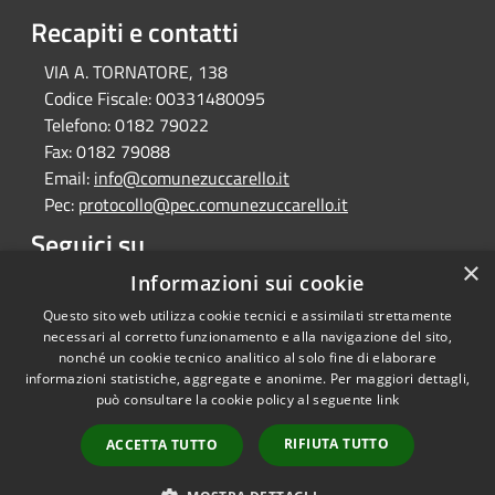
Recapiti e contatti
VIA A. TORNATORE, 138
Codice Fiscale:
00331480095
Telefono:
0182 79022
Fax:
0182 79088
Email:
info@comunezuccarello.it
Pec:
protocollo@pec.comunezuccarello.it
Seguici su
×
Informazioni sui cookie
Facebook
Questo sito web utilizza cookie tecnici e assimilati strettamente
necessari al corretto funzionamento e alla navigazione del sito,
nonché un cookie tecnico analitico al solo fine di elaborare
informazioni statistiche, aggregate e anonime. Per maggiori dettagli,
RSS
Copyright © 2026 • Comune di
può consultare la cookie policy al seguente
link
Accessibilità
Zuccarello • Powered by
Privacy
Municipium
Accesso
•
RIFIUTA TUTTO
ACCETTA TUTTO
Cookie
redazione