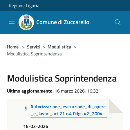
Salta al contenuto principale
Regione Liguria
Comune di Zuccarello
Home
>
Servizi
>
Modulistica
>
Modulistica Soprintendenza
Modulistica Soprintendenza
Ultimo aggiornamento
: 16 marzo 2026, 16:32
Autorizzazione_esecuzione_di_opere
_e_lavori_art.21 c.4 D.lgs 42_2004
16-03-2026