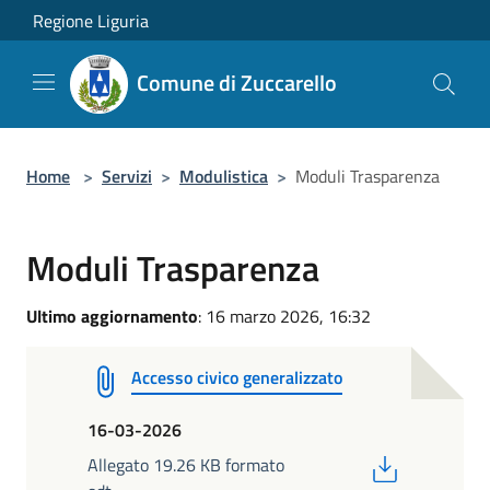
Salta al contenuto principale
Regione Liguria
Comune di Zuccarello
Home
>
Servizi
>
Modulistica
>
Moduli Trasparenza
Moduli Trasparenza
Ultimo aggiornamento
: 16 marzo 2026, 16:32
Accesso civico generalizzato
16-03-2026
PDF
Allegato 19.26 KB formato