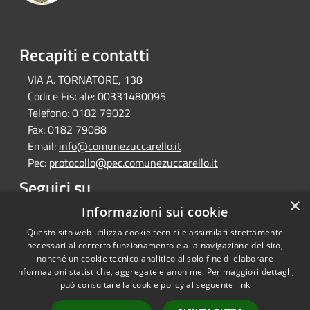
Recapiti e contatti
VIA A. TORNATORE, 138
Codice Fiscale:
00331480095
Telefono:
0182 79022
Fax:
0182 79088
Email:
info@comunezuccarello.it
Pec:
protocollo@pec.comunezuccarello.it
Seguici su
×
Informazioni sui cookie
Facebook
Questo sito web utilizza cookie tecnici e assimilati strettamente
necessari al corretto funzionamento e alla navigazione del sito,
nonché un cookie tecnico analitico al solo fine di elaborare
informazioni statistiche, aggregate e anonime. Per maggiori dettagli,
RSS
Copyright © 2026 • Comune di
può consultare la cookie policy al seguente
link
Accessibilità
Zuccarello • Powered by